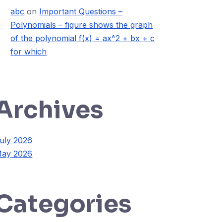
abc
on
Important Questions –
Polynomials – figure shows the graph
of the polynomial f(x) = ax^2 + bx + c
for which
Archives
uly 2026
ay 2026
Categories