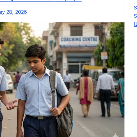
S
ay 28, 2026
S
U