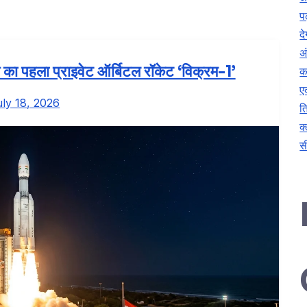
प
दे
अ
 का पहला प्राइवेट ऑर्बिटल रॉकेट ‘विक्रम-1’
क
ए
uly 18, 2026
त
क
स