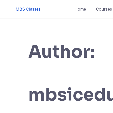
MBS Classes
Home
Courses
Author:
mbsiced