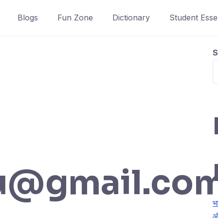
Blogs
Fun Zone
Dictionary
Student Essen
S
u@gmail.co
भ
ऑ