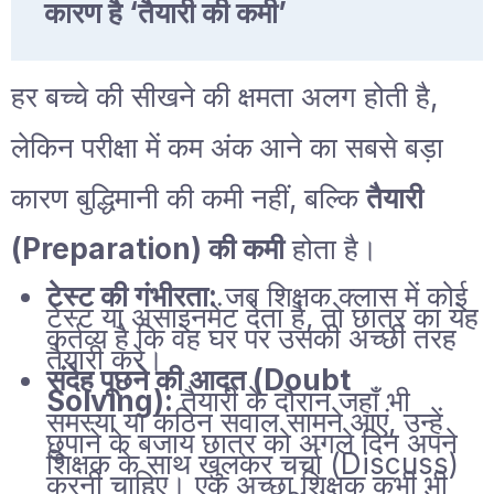
कारण है ‘तैयारी की कमी’
हर बच्चे की सीखने की क्षमता अलग होती है,
लेकिन परीक्षा में कम अंक आने का सबसे बड़ा
कारण बुद्धिमानी की कमी नहीं, बल्कि
तैयारी
(Preparation) की कमी
होता है।
टेस्ट की गंभीरता:
जब शिक्षक क्लास में कोई
टेस्ट या असाइनमेंट देता है, तो छात्र का यह
कर्तव्य है कि वह घर पर उसकी अच्छी तरह
तैयारी करे।
संदेह पूछने की आदत (Doubt
Solving):
तैयारी के दौरान जहाँ भी
समस्या या कठिन सवाल सामने आएं, उन्हें
छुपाने के बजाय छात्र को अगले दिन अपने
शिक्षक के साथ खुलकर चर्चा (Discuss)
करनी चाहिए। एक अच्छा शिक्षक कभी भी